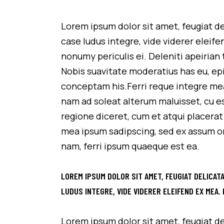
Lorem ipsum dolor sit amet, feugiat de
case ludus integre, vide viderer eleif
nonumy periculis ei. Deleniti apeiri
Nobis suavitate moderatius has eu, epi
conceptam his.Ferri reque integre mea 
nam ad soleat alterum maluisset, cu es
regione diceret, cum et atqui placera
mea ipsum sadipscing, sed ex assum om
nam, ferri ipsum quaeque est ea.
LOREM IPSUM DOLOR SIT AMET, FEUGIAT DELICATA
LUDUS INTEGRE, VIDE VIDERER ELEIFEND EX MEA.
Lorem ipsum dolor sit amet, feugiat de