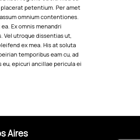
ui placerat petentium. Per amet
ex assum omnium contentiones.
st ea. Ex omnis menandri
. Vel utroque dissentias ut,
leifend ex mea. His at soluta
apeirian temporibus eam cu, ad
u, epicuri ancillae pericula ei
s Aires