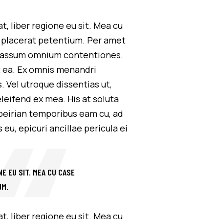
, liber regione eu sit. Mea cu
ui placerat petentium. Per amet
ex assum omnium contentiones.
st ea. Ex omnis menandri
. Vel utroque dissentias ut,
leifend ex mea. His at soluta
apeirian temporibus eam cu, ad
u, epicuri ancillae pericula ei
E EU SIT. MEA CU CASE
UM.
, liber regione eu sit. Mea cu