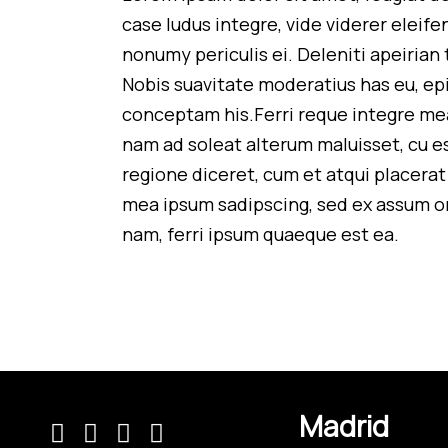
case ludus integre, vide viderer eleif
nonumy periculis ei. Deleniti apeiri
Nobis suavitate moderatius has eu, epi
conceptam his.Ferri reque integre mea 
nam ad soleat alterum maluisset, cu es
regione diceret, cum et atqui placera
mea ipsum sadipscing, sed ex assum om
nam, ferri ipsum quaeque est ea.
Madrid