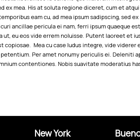
end ex mea. His at soluta regione diceret, cum et atq
an temporibus eam cu, ad mea ipsum sadipscing, sed 
curi ancillae pericula ei nam, ferri ipsum quaeque e
ut, eu eos vide errem noluisse. Putent laoreet et ius
t copiosae. Mea cu case ludus integre, vide viderer e
t petentium. Per amet nonumy periculis ei. Deleniti 
nium contentiones. Nobis suavitate moderatius has e
New York
Bueno